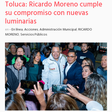
Toluca: Ricardo Moreno cumple
su compromiso con nuevas
luminarias
en
- En línea
,
Acciones
,
Administración Municipal
,
RICARDO
MORENO
,
Servicios Públicos