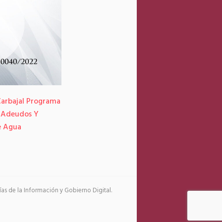
arbajal Programa
Ofrece Toluca Servicios Públicos Que Prior
 Adeudos Y
Al Ciudadano
e Agua
s de la Información y Gobierno Digital.