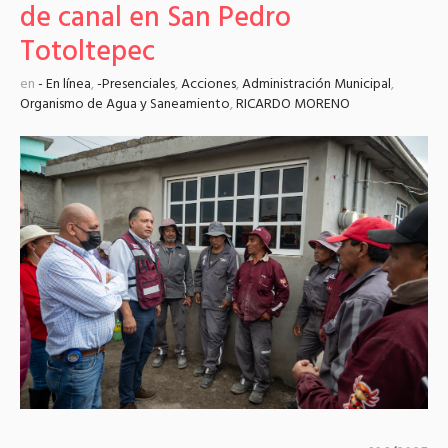
de canal en San Pedro
Totoltepec
en
- En línea
,
-Presenciales
,
Acciones
,
Administración Municipal
,
Organismo de Agua y Saneamiento
,
RICARDO MORENO