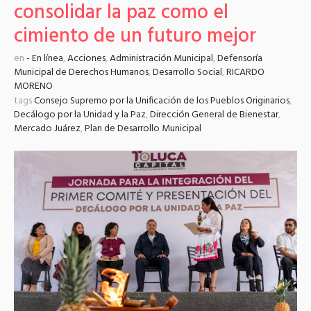
consolidar la paz como el
cimiento de un futuro mejor
en
- En línea
,
Acciones
,
Administración Municipal
,
Defensoría
Municipal de Derechos Humanos
,
Desarrollo Social
,
RICARDO
MORENO
tags
Consejo Supremo por la Unificación de los Pueblos Originarios
,
Decálogo por la Unidad y la Paz
,
Dirección General de Bienestar
,
Mercado Juárez
,
Plan de Desarrollo Municipal