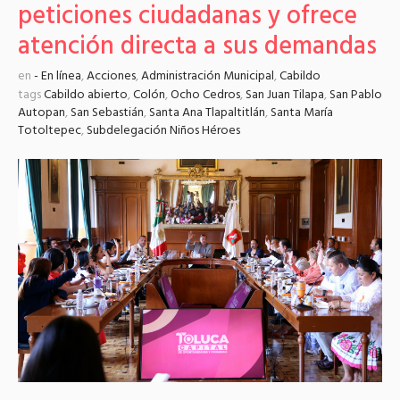
peticiones ciudadanas y ofrece
atención directa a sus demandas
en
- En línea
,
Acciones
,
Administración Municipal
,
Cabildo
tags
Cabildo abierto
,
Colón
,
Ocho Cedros
,
San Juan Tilapa
,
San Pablo
Autopan
,
San Sebastián
,
Santa Ana Tlapaltitlán
,
Santa María
Totoltepec
,
Subdelegación Niños Héroes