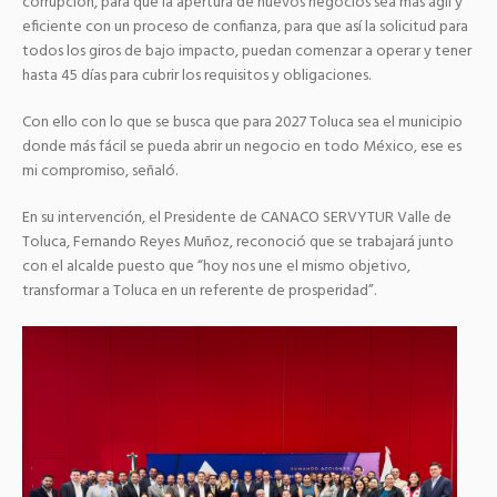
corrupción, para que la apertura de nuevos negocios sea más ágil y
eficiente con un proceso de confianza, para que así la solicitud para
todos los giros de bajo impacto, puedan comenzar a operar y tener
hasta 45 días para cubrir los requisitos y obligaciones.
Con ello con lo que se busca que para 2027 Toluca sea el municipio
donde más fácil se pueda abrir un negocio en todo México, ese es
mi compromiso, señaló.
En su intervención, el Presidente de CANACO SERVYTUR Valle de
Toluca, Fernando Reyes Muñoz, reconoció que se trabajará junto
con el alcalde puesto que “hoy nos une el mismo objetivo,
transformar a Toluca en un referente de prosperidad”.