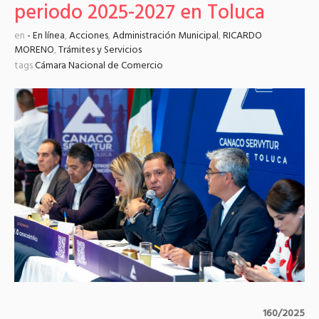
periodo 2025-2027 en Toluca
en
- En línea
,
Acciones
,
Administración Municipal
,
RICARDO
MORENO
,
Trámites y Servicios
tags
Cámara Nacional de Comercio
160/2025