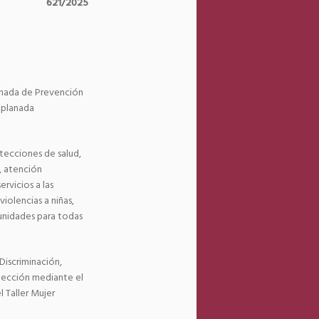
621/2025
ornada de Prevención
explanada
tecciones de salud,
, atención
rvicios a las
iolencias a niñas,
unidades para todas
Discriminación,
otección mediante el
 Taller Mujer