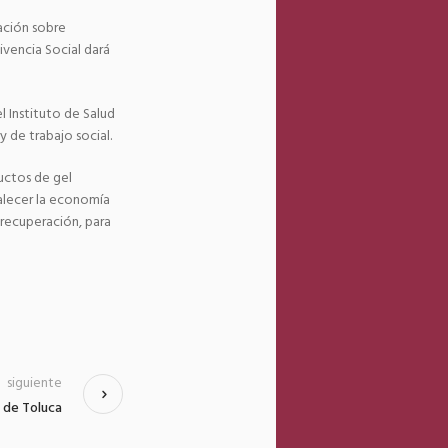
ación sobre
vencia Social dará
l Instituto de Salud
y de trabajo social.
uctos de gel
talecer la economía
 recuperación, para
siguiente
s de Toluca