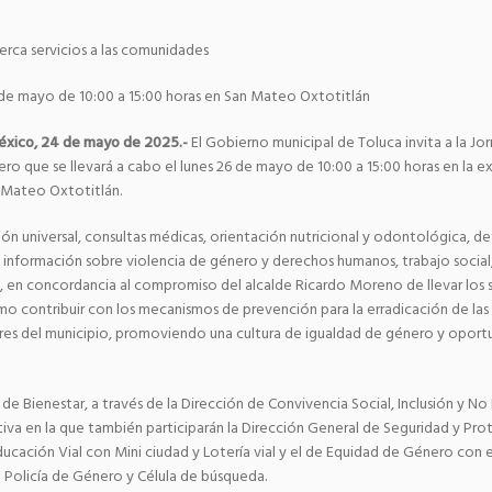
rca servicios a las comunidades
6 de mayo de 10:00 a 15:00 horas en San Mateo Oxtotitlán
éxico, 24 de mayo de 2025.-
El Gobierno municipal de Toluca invita a la J
ro que se llevará a cabo el lunes 26 de mayo de 10:00 a 15:00 horas en la 
 Mateo Oxtotitlán.
ón universal, consultas médicas, orientación nutricional y odontológica, de
ar, información sobre violencia de género y derechos humanos, trabajo social
a, en concordancia al compromiso del alcalde Ricardo Moreno de llevar los se
o contribuir con los mecanismos de prevención para la erradicación de las v
res del municipio, promoviendo una cultura de igualdad de género y oport
de Bienestar, a través de la Dirección de Convivencia Social, Inclusión y No 
tiva en la que también participarán la Dirección General de Seguridad y Pr
ación Vial con Mini ciudad y Lotería vial y el de Equidad de Género con el
 Policía de Género y Célula de búsqueda.