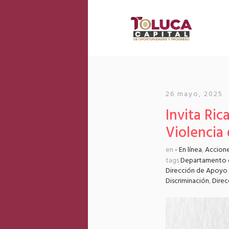
26 mayo, 2025
Invita Ri
Violencia
en
- En línea
,
Accion
tags
Departamento d
Dirección de Apoyo 
Discriminación
,
Direc