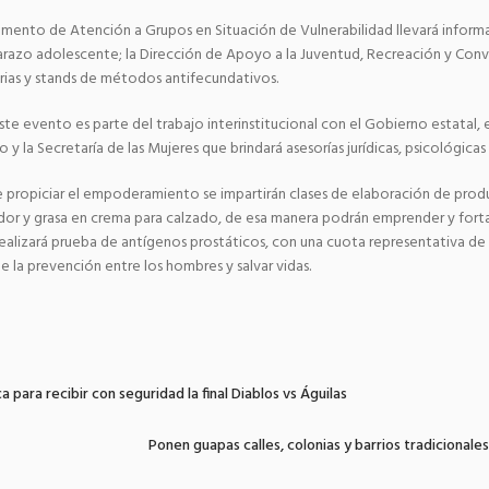
amento de Atención a Grupos en Situación de Vulnerabilidad llevará inform
razo adolescente; la Dirección de Apoyo a la Juventud, Recreación y Convi
ias y stands de métodos antifecundativos.
te evento es parte del trabajo interinstitucional con el Gobierno estatal, e
y la Secretaría de las Mujeres que brindará asesorías jurídicas, psicológicas 
e propiciar el empoderamiento se impartirán clases de elaboración de prod
ijador y grasa en crema para calzado, de esa manera podrán emprender y for
 realizará prueba de antígenos prostáticos, con una cuota representativa de
e la prevención entre los hombres y salvar vidas.
ca para recibir con seguridad la final Diablos vs Águilas
Ponen guapas calles, colonias y barrios tradicionale