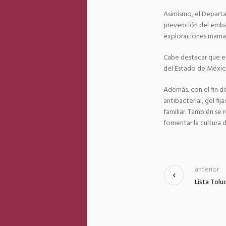
Asimismo, el Depart
prevención del emba
exploraciones mamar
Cabe destacar que es
del Estado de México 
Además, con el fin d
antibacterial, gel f
familiar. También se
fomentar la cultura d
anterior
Lista Tolu