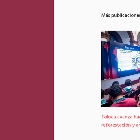
Más publicacione
enza Ricardo Moreno sustitución de
Toluca avanza ha
les secos de Paseo Colón por encinos
reforestación y a
pre verdes