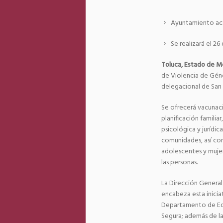
Ayuntamiento ace
Se realizará el 2
Toluca, Estado de M
de Violencia de Géne
delegacional de San
Se ofrecerá vacunaci
planificación famili
psicológica y jurídic
comunidades, así com
adolescentes y muje
las personas.
La Dirección General 
encabeza esta inicia
Departamento de Educ
Segura; además de la