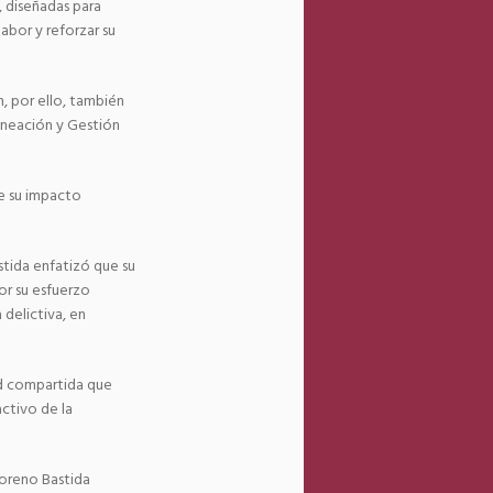
, diseñadas para
labor y reforzar su
n, por ello, también
laneación y Gestión
ce su impacto
tida enfatizó que su
por su esfuerzo
 delictiva, en
ad compartida que
ctivo de la
Moreno Bastida