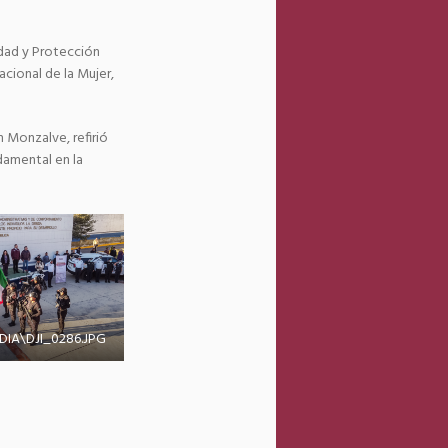
idad y Protección
cional de la Mujer,
 Monzalve, refirió
damental en la
IA\DJI_0286.JPG