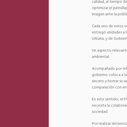
calidad, al tiempo d
optimizar el patrulla
imagen ante la pobla
Cada uno de estos ve
entregó unidades a l
Urbana, y de Gobier
Un aspecto relevante
ambiental.
Acompañado por inte
gobierno coloca a las
sincero y honrar su s
comparación con en
En este sentido, el 
necesita la colabora
sociedad.
Por realizar detenci