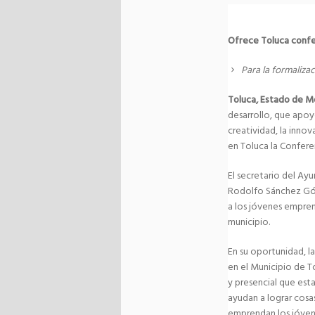
Ofrece Toluca conf
Para la formaliz
Toluca, Estado de M
desarrollo, que apoy
creatividad, la inno
en Toluca la Confer
El secretario del Ay
Rodolfo Sánchez Góm
a los jóvenes empren
municipio.
En su oportunidad, l
en el Municipio de To
y presencial que est
ayudan a lograr cos
emprendan los jóvene