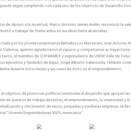
 puede seguir cumpliendo con cada uno de los Objetivos de Desarrollo Sos
ector de Apoyo a la Juventud, Marco Antonio Jaimes Avilés, reconoció la vale
hortó a trabajar de forma ardua en sus ideas hasta alcanzarlas.
dictada por los jóvenes empresarios llamados Los Metzicans, José Antonio 
 Valencia, quienes agradecieron el espacio y compartieron su trayectoria
 en tanto, el miembro de COPARMEX y expresidente de USEM Valle de Toluca,
ctor ejecutivo y fundador de Bajux, Jorge Alberto Valenzuela, también co
demia durante estos meses y sus casos de éxito en el emprendimiento.
n el objetivo de promover políticas orientadas al desarrollo que apoyen las
ción de puestos de trabajo decentes, el emprendimiento, la creatividad y la 
rmalización y crecimiento de micro, pequeñas y medianas empresas, se lle
stral “Jóvenes Emprendedores 100% mexicanos”.