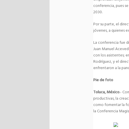
conferencia, pues se
2030.
Por su parte, el dir
jóvenes, a quienes ex
La conferencia fue 
Juan Manuel Acevedo
con los asistentes;
Rodríguez, y el dire
enfrentaron a la pan
Pie de foto
Toluca, México
.- Co
productivas, la crea
como fomentar la fo
la Conferencia Magi