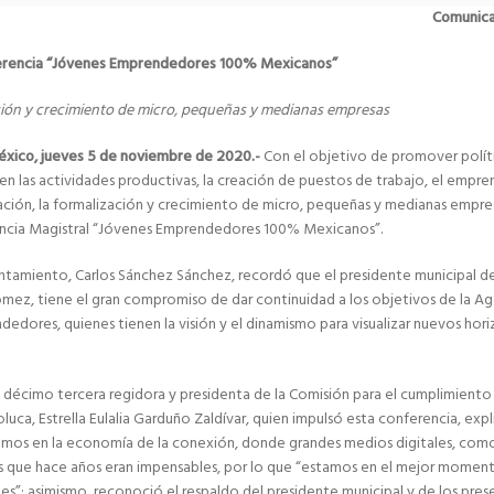
Comunic
erencia “Jóvenes Emprendedores 100% Mexicanos”
ación y crecimiento de micro, pequeñas y medianas empresas
éxico, jueves 5 de noviembre de 2020.-
Con el objetivo de promover políti
en las actividades productivas, la creación de puestos de trabajo, el empre
vación, la formalización y crecimiento de micro, pequeñas y medianas empres
encia Magistral “Jóvenes Emprendedores 100% Mexicanos”.
untamiento, Carlos Sánchez Sánchez, recordó que el presidente municipal de
ez, tiene el gran compromiso de dar continuidad a los objetivos de la A
dedores, quienes tienen la visión y el dinamismo para visualizar nuevos hori
a décimo tercera regidora y presidenta de la Comisión para el cumplimient
luca, Estrella Eulalia Garduño Zaldívar, quien impulsó esta conferencia, expli
amos en la economía de la conexión, donde grandes medios digitales, como 
as que hace años eran impensables, por lo que “estamos en el mejor momen
s”; asimismo, reconoció el respaldo del presidente municipal y de los prese