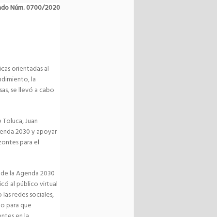
ado Núm. 0700/2020
cas orientadas al
ndimiento, la
as, se llevó a cabo
 Toluca, Juan
genda 2030 y apoyar
zontes para el
o de la Agenda 2030
có al público virtual
las redes sociales,
to para que
ntes en la