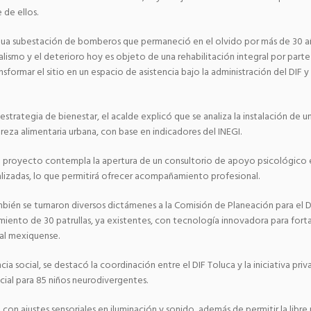
 de ellos.
igua subestación de bomberos que permaneció en el olvido por más de 30 a
alismo y el deterioro hoy es objeto de una rehabilitación integral por part
ansformar el sitio en un espacio de asistencia bajo la administración del DIF y
trategia de bienestar, el acalde explicó que se analiza la instalación de una
reza alimentaria urbana, con base en indicadores del INEGI.
el proyecto contempla la apertura de un consultorio de apoyo psicológico
lizadas, lo que permitirá ofrecer acompañamiento profesional.
mbién se turnaron diversos dictámenes a la Comisión de Planeación para el D
iento de 30 patrullas, ya existentes, con tecnología innovadora para forta
tal mexiquense.
cia social, se destacó la coordinación entre el DIF Toluca y la iniciativa priv
cial para 85 niños neurodivergentes.
con ajustes sensoriales en iluminación y sonido, además de permitir la libre