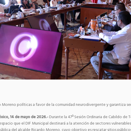
 Moreno políticas a favor de la comunidad neurodivergente y garantiza ser
xico, 14 de mayo de 2026.-
Durante la 47ª Sesión Ordinaria de Cabildo de T
 espacio que el DIF Municipal destinará a la atención de sectores vulnerable
pública del alcalde Ricardo Moreno, cuyo objetivo es rescatar sitios público