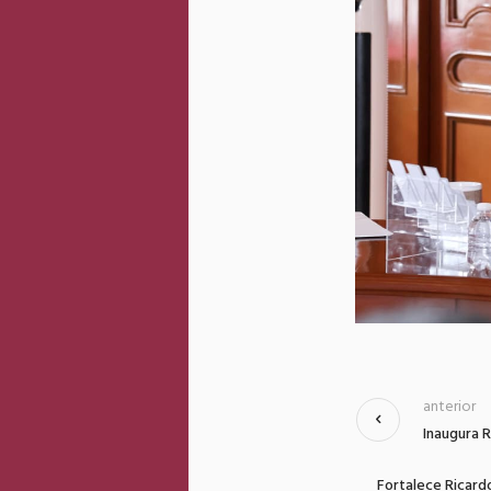
anterior
Inaugura 
Fortalece Ricard