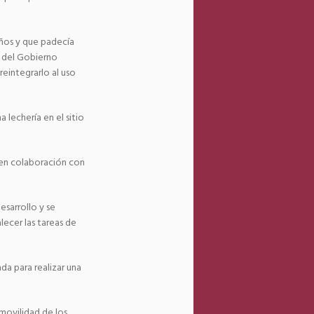
ños y que padecía
e del Gobierno
 reintegrarlo al uso
 lechería en el sitio
 en colaboración con
esarrollo y se
lecer las tareas de
ada para realizar una
 movilidad de los