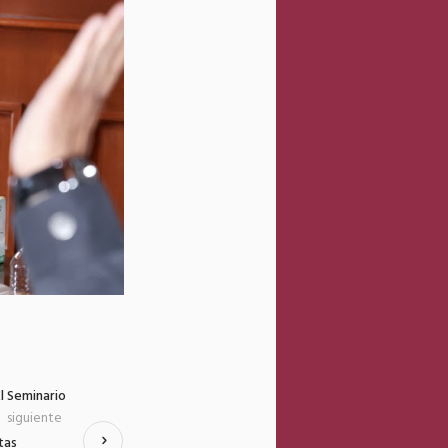
l Seminario
siguiente
tas