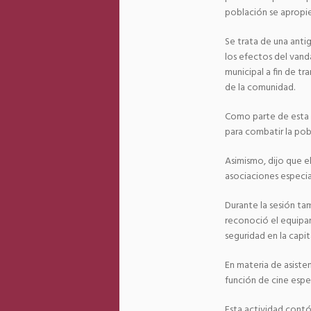
población se apropie
Se trata de una ant
los efectos del vand
municipal a fin de tr
de la comunidad.
Como parte de esta es
para combatir la pob
Asimismo, dijo que 
asociaciones especia
Durante la sesión ta
reconoció el equipam
seguridad en la capi
En materia de asisten
función de cine espe
Esta actividad contó 