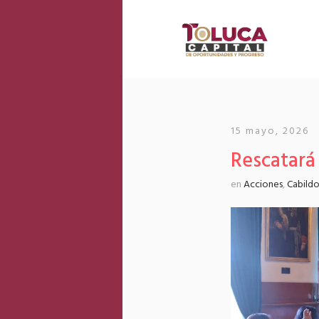
15 mayo, 2026
Rescatará 
en
Acciones
,
Cabild