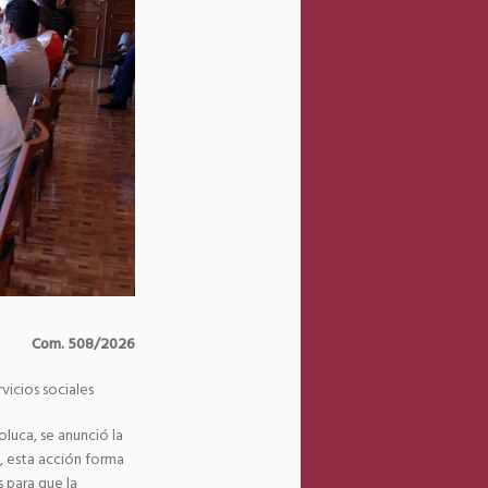
Com. 508/2026
vicios sociales
oluca, se anunció la
s, esta acción forma
s para que la