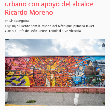
urbano con apoyo del alcalde
Ricardo Moreno
en
Sin categoría
tags
Bajo Puente Santín
,
Museo del Alfeñique
,
primaria Javier
Gaxiola
,
Rafa de León
,
Sense
,
Terminal
,
Uve Victoria