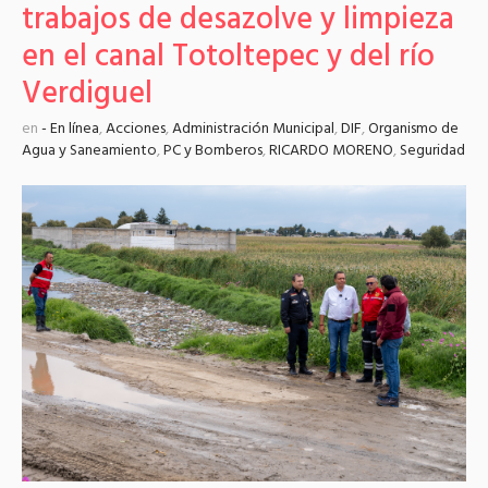
trabajos de desazolve y limpieza
en el canal Totoltepec y del río
Verdiguel
en
- En línea
,
Acciones
,
Administración Municipal
,
DIF
,
Organismo de
Agua y Saneamiento
,
PC y Bomberos
,
RICARDO MORENO
,
Seguridad