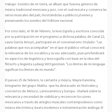
trabajo: Sonidos de mi tierra, un álbum que fusiona géneros de
música tradicional mexicana y jazz, con el cual rescata y conserva las
raíces musicales del país, mostrándolas a públicos jóvenes y
preservando los sonidos del folklore nacional.
Por otro lado, el 18 de febrero, la lexicógrafa y escritora conocida
por su participación en el programa La dichosa palabra, de Canal 22,
Laura García Arroyo, participará en el conversatorio titulado: “Las
palabras que nos acompañan” en el que el público virtual conocerá
la relevancia de los vocablos y su uso adecuado, pues profundizará
en aspectos de lingüística y lexicografía con base en la idea del
filósofo y lingüista Ludwig Wittgenstein: “Los límites de mi lenguaje
significan los límites de mi mundo”.
El jueves 25 de febrero, la cantante y música, Mayra Karenina,
integrante del grupo Makka -que ha destacado en festivales y
conciertos de México, Latinoamérica y Europa- charlará sobre la
relevancia y necesidad de visibilizar y reconocer los sones
mexicanos a través de arreglos musicales contemporáneos como
música electrónica, beats modernos e instrumentación análoga. El