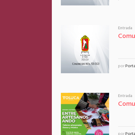
Entrada
Comu
por
Port
Entrada
Comun
por
Port