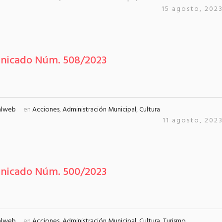
15 agosto, 202
nicado Núm. 508/2023
alweb
en
Acciones
,
Administración Municipal
,
Cultura
11 agosto, 202
nicado Núm. 500/2023
alweb
en
Acciones
,
Administración Municipal
,
Cultura
,
Turismo