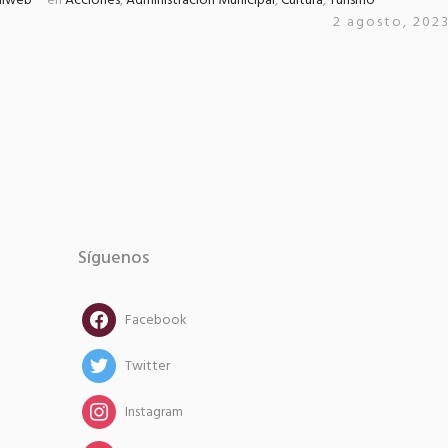
alweb
en
Acciones
,
Administración Municipal
,
Cultura
,
Turismo
2 agosto, 202
Síguenos
facebook
Facebook
twitter
Twitter
instagram
Instagram