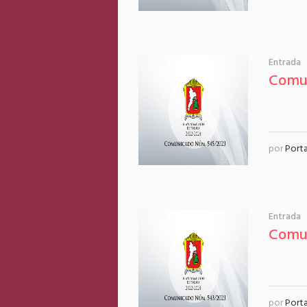
Entrada
Comu
por
Port
Entrada
Comu
por
Port