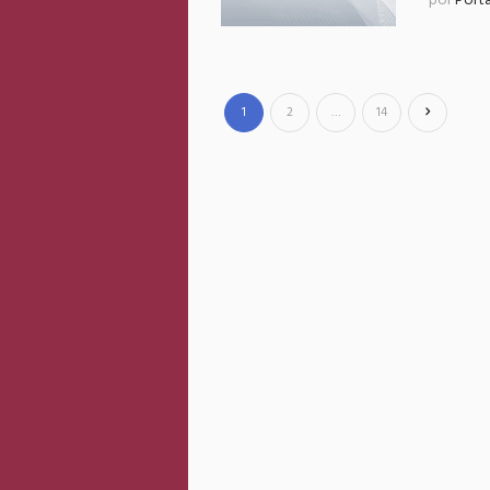
por
Port
1
2
…
14