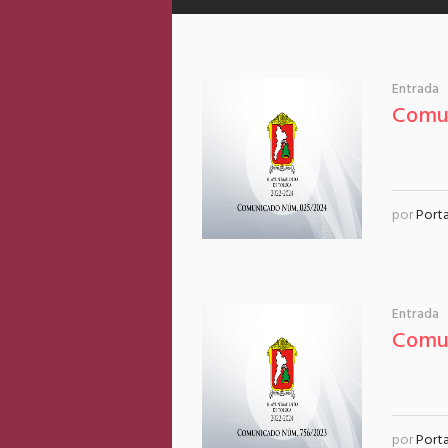
Entrada
Comu
por
Port
Entrada
Comu
por
Port