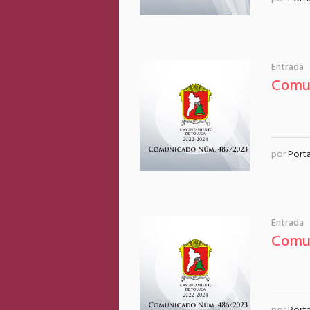
Entrada
Comu
por
Port
Entrada
Comu