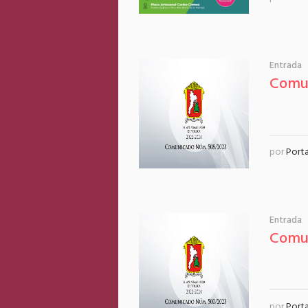
Entrada
Comu
por
Port
Entrada
Comu
por
Port