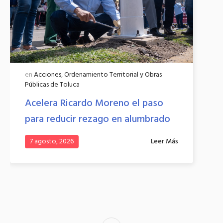
en
Acciones
,
Ordenamiento Territorial y Obras
en
A
Públicas de Toluca
Tol
Acelera Ricardo Moreno el paso
Cés
para reducir rezago en alumbrado
7 a
7 agosto, 2026
Leer Más