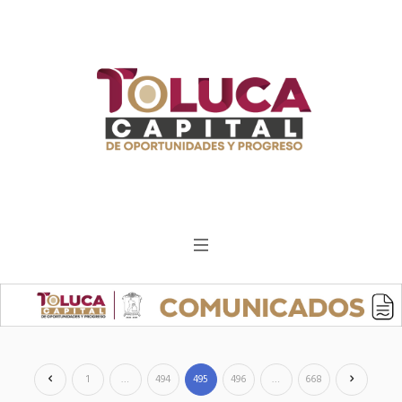
1
…
494
495
496
…
668