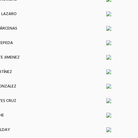
 LAZARO
BÁRCENAS
ZEPEDA
E JIMENEZ
RTÍNEZ
GONZALEZ
YES CRUZ
HE
ALDAY