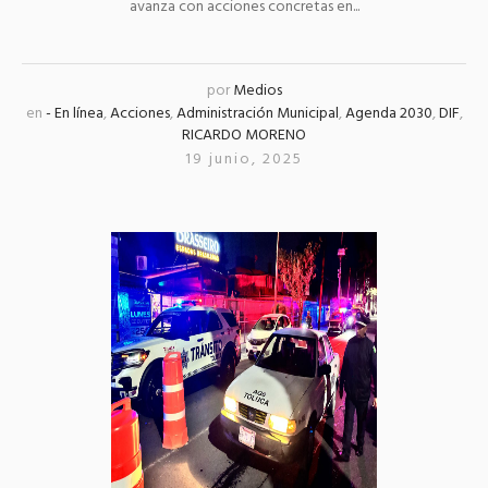
avanza con acciones concretas en...
por
Medios
en
- En línea
,
Acciones
,
Administración Municipal
,
Agenda 2030
,
DIF
,
RICARDO MORENO
19 junio, 2025