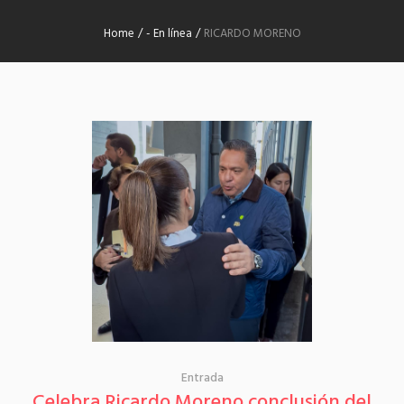
Home
/
- En línea
/
RICARDO MORENO
Entrada
Celebra Ricardo Moreno conclusión del