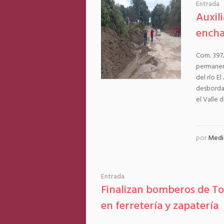
Entrada
Auxil
encha
Com. 397
permanen
del río E
desbordam
el Valle 
por
Medi
Entrada
Finalizan bomberos de Tol
en ferretería y zapatería