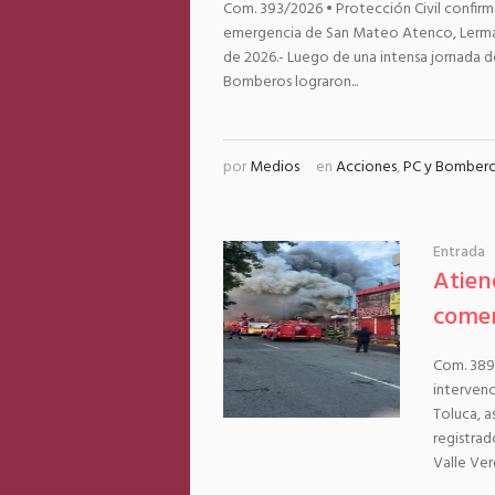
Com. 393/2026 • Protección Civil confirm
emergencia de San Mateo Atenco, Lerma,
de 2026.- Luego de una intensa jornada d
Bomberos lograron...
por
Medios
en
Acciones
,
PC y Bomber
Entrada
Atien
comer
Com. 389/
interven
Toluca, 
registrad
Valle Verd