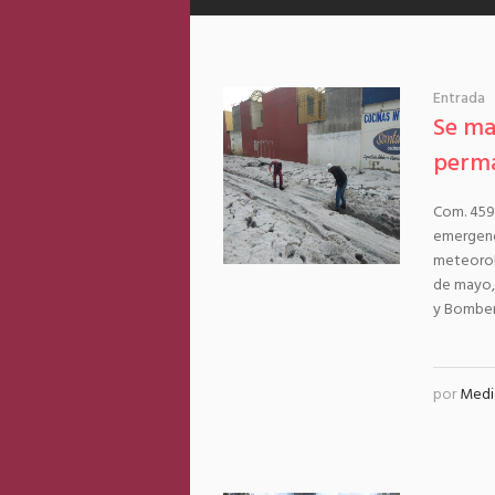
Entrada
Se ma
perma
Com. 459
emergenc
meteoroló
de mayo, 
y Bombero
por
Medi