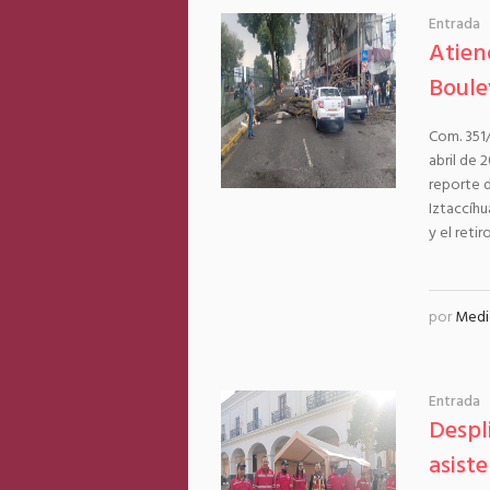
Entrada
Atien
Boule
Com. 351
abril de 
reporte d
Iztaccíhu
y el retiro.
por
Medi
Entrada
Despl
asiste