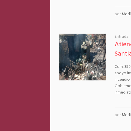
por
Medi
Entrada
Atien
Santi
Com. 359/
apoyo int
incendio 
Gobierno
inmediata
por
Medi