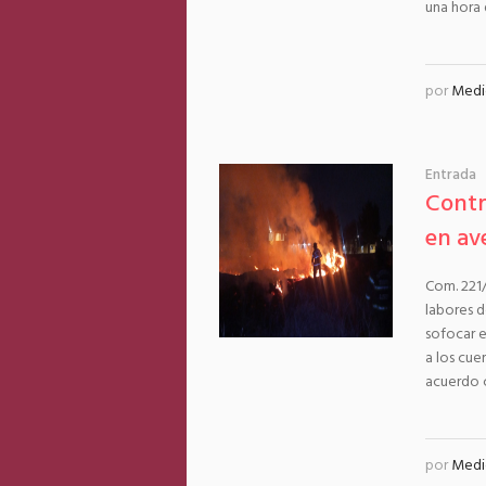
una hora d
por
Medi
Entrada
Contr
en av
Com. 221/
labores 
sofocar e
a los cu
acuerdo c
por
Medi