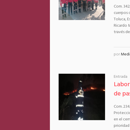
Com. 342
cuerpos d
Toluca, E
Ricardo M
través de
por
Medi
Entrada
Labor
de pa
Com. 234
Protecci
en el cer
prioridad