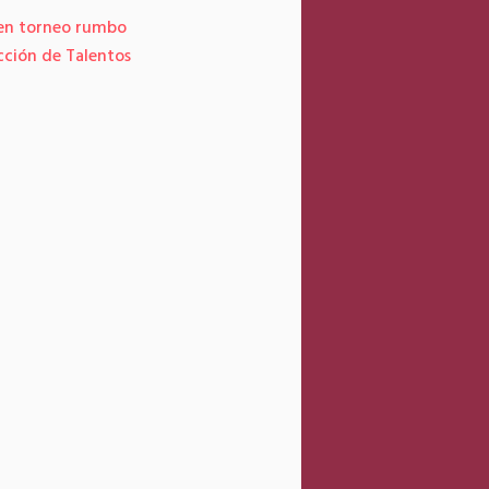
 en torneo rumbo
Llegan a Toluca las vacunas contra el COVI
cción de Talentos
para nuestros adultos mayores