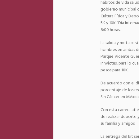
hábitos de vida salud
gobierno municipal de
Cultura Física y Depo
5K y 10K “Día Interna
8:00 horas.
La salida y meta será
hombres en ambas dis
Parque Vicente Guer
Innvictus, para lo c
pesos para 10K.
De acuerdo con el di
porcentaje de los r
Sin Cáncer en México
Con esta carrera atlé
de realizar deporte 
su familia y amigos.
La entrega del kit s