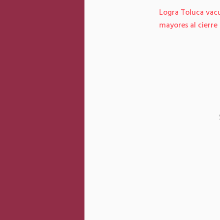
Logra Toluca vac
mayores al cierre