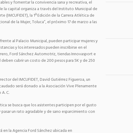
ables y fomentar la convivencia sana y recreativa, el
 la capital organiza a través del Instituto Municipal de
rte (IMCUFIDET), la 1ª Edición de la Carrera Atlética de
cional de la Mujer, Toluca”, el próximo 17 de marzo a las
 frente al Palacio Municipal, pueden participar mujeres y
tancias y los interesados pueden inscribirse en el
rero, Ford Sánchez Automotriz, tiendas Innovasport e
ual deben cubrir un costo de 200 pesos para 5K y de 250
rector del IMCUFIDET, David Gutiérrez Figueroa, un
ecaudado será donado a la Asociación Vive Plenamente
 A. C.
tica se busca que los asistentes participen por el gusto
y pasar un rato agradable y de sano esparcimiento con
erá en la Agencia Ford Sánchez ubicada en