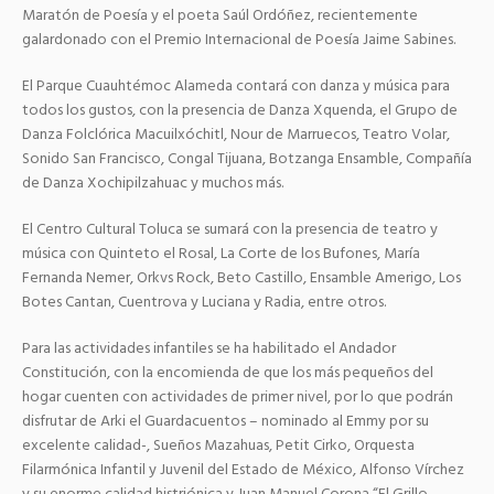
Maratón de Poesía y el poeta Saúl Ordóñez, recientemente
galardonado con el Premio Internacional de Poesía Jaime Sabines.
El Parque Cuauhtémoc Alameda contará con danza y música para
todos los gustos, con la presencia de Danza Xquenda, el Grupo de
Danza Folclórica Macuilxóchitl, Nour de Marruecos, Teatro Volar,
Sonido San Francisco, Congal Tijuana, Botzanga Ensamble, Compañía
de Danza Xochipilzahuac y muchos más.
El Centro Cultural Toluca se sumará con la presencia de teatro y
música con Quinteto el Rosal, La Corte de los Bufones, María
Fernanda Nemer, Orkvs Rock, Beto Castillo, Ensamble Amerigo, Los
Botes Cantan, Cuentrova y Luciana y Radia, entre otros.
Para las actividades infantiles se ha habilitado el Andador
Constitución, con la encomienda de que los más pequeños del
hogar cuenten con actividades de primer nivel, por lo que podrán
disfrutar de Arki el Guardacuentos – nominado al Emmy por su
excelente calidad-, Sueños Mazahuas, Petit Cirko, Orquesta
Filarmónica Infantil y Juvenil del Estado de México, Alfonso Vírchez