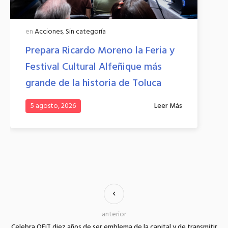
en
Acciones
,
Sin categoría
en
Prepara Ricardo Moreno la Feria y
At
Festival Cultural Alfeñique más
re
grande de la historia de Toluca
de
vi
5 agosto, 2026
Leer Más
5
anterior
Celebra OFiT diez años de ser emblema de la capital y de transmitir