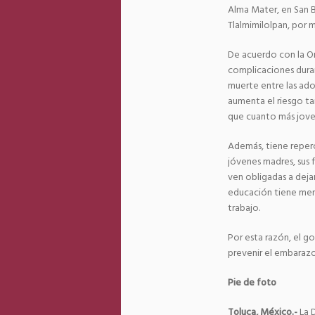
Alma Mater, en San B
Tlalmimilolpan, por 
De acuerdo con la Or
complicaciones dura
muerte entre las ad
aumenta el riesgo ta
que cuanto más joven
Además, tiene reperc
jóvenes madres, sus 
ven obligadas a deja
educación tiene men
trabajo.
Por esta razón, el g
prevenir el embarazo
Pie de foto
Toluca, México.-
La D