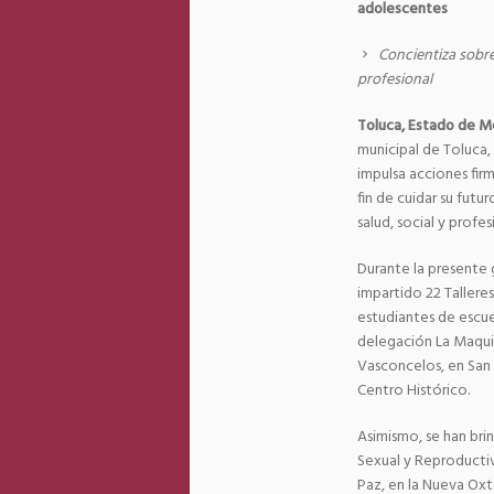
adolescentes
Concientiza sobre
profesional
Toluca, Estado de Mé
municipal de Toluca, 
impulsa acciones fir
fin de cuidar su futu
salud, social y profe
Durante la presente 
impartido 22 Taller
estudiantes de escuel
delegación La Maquin
Vasconcelos, en San 
Centro Histórico.
Asimismo, se han bri
Sexual y Reproducti
Paz, en la Nueva Oxto