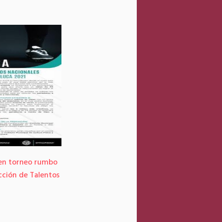
 en torneo rumbo
Llegan a Toluca las vacunas contra el COVI
cción de Talentos
para nuestros adultos mayores