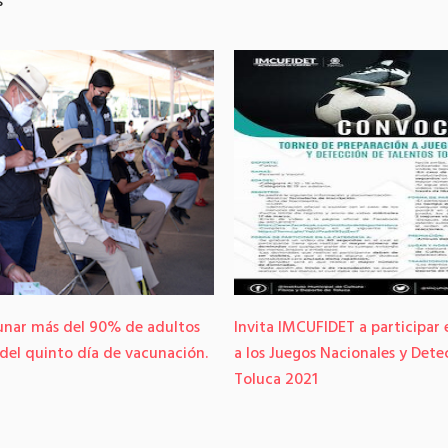
s
unar más del 90% de adultos
Invita IMCUFIDET a participar
 del quinto día de vacunación.
a los Juegos Nacionales y Dete
Toluca 2021