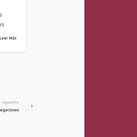
Interviene Gobierno de
Toluca tramo dañado en
s
Sauces tras lluvias atípicas
os
4 agosto, 2026
Leer Más
Leer Más
siguiente
legaciones