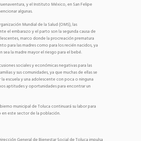
uenaventura, y el Instituto México, en San Felipe
mencionar algunas.
ganización Mundial de la Salud (OMS), las
nte el embarazo y el parto son la segunda causa de
olescentes, marco donde la procreación prematura
nto para las madres como para los recién nacidos, ya
 sea la madre mayor el riesgo para el bebé.
usiones sociales y económicas negativas para las
familias y sus comunidades, ya que muchas de ellas se
r la escuela y una adolescente con poca o ninguna
os aptitudes y oportunidades para encontrar un
obierno municipal de Toluca continuará su labor para
 en este sector de la población.
irección General de Bienestar Social de Toluca impulsa