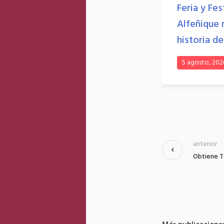
rescatar a mujer y capturar a
Feria y Fes
presunto homicida en
Alfeñique 
Toluca
historia d
5 agosto, 2026
Leer Más
5 agosto, 202
anterior
Obtiene To