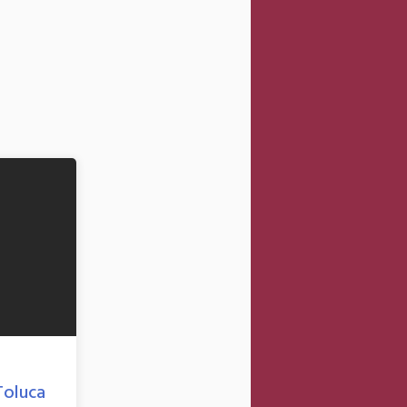
en
Acciones
,
Ordenamiento Territorial y
Obras Públicas de Toluca
Toluca