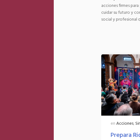
acciones firmes para
cuidar su futuro y co
social y profesional 
en
Acciones
,
Seguridad
en
Acciones
,
Si
Permite Botón S.O.S.
Prepara Ri