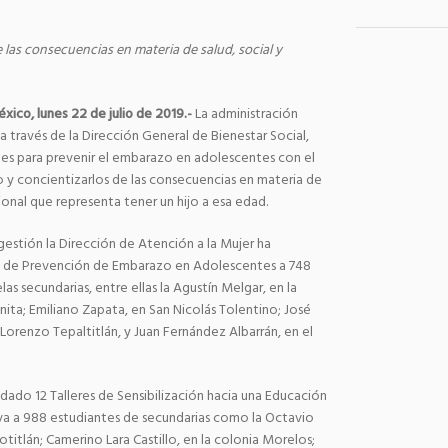
 las consecuencias en materia de salud, social y
xico, lunes 22 de julio de 2019.-
La administración
a través de la Dirección General de Bienestar Social,
mes para prevenir el embarazo en adolescentes con el
ro y concientizarlos de las consecuencias en materia de
sional que representa tener un hijo a esa edad.
gestión la Dirección de Atención a la Mujer ha
es de Prevención de Embarazo en Adolescentes a 748
as secundarias, entre ellas la Agustín Melgar, en la
ita; Emiliano Zapata, en San Nicolás Tolentino; José
Lorenzo Tepaltitlán, y Juan Fernández Albarrán, en el
ndado 12 Talleres de Sensibilización hacia una Educación
va a 988 estudiantes de secundarias como la Octavio
titlán; Camerino Lara Castillo, en la colonia Morelos;