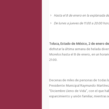
Hasta el 8 de enero en la explanada d
De lunes a jueves de 11:00 a 20:00 hor
Toluca, Estado de México, 2 de enero d
disfrutar la última semana de helada diver
Morelos hasta el 8 de enero, en un horari
21:00.
Decenas de miles de personas de todas la
Presidente Municipal Raymundo Martínez
“Diciembre Lleno de Vida”, con el que ha
esparcimiento y unión familiar, mientras s