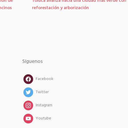
ión de
Toluca avanza hacia una ciudad más verde con
ncinos
reforestación y arborización
Síguenos
facebook
Facebook
twitter
Twitter
instagram
Instagram
instagram
Youtube