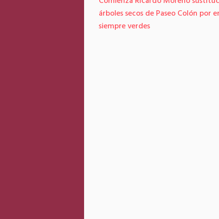
Comienza Ricardo Moreno sustituc
árboles secos de Paseo Colón por e
siempre verdes