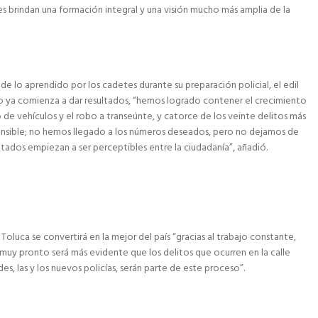
es brindan una formación integral y una visión mucho más amplia de la
e lo aprendido por los cadetes durante su preparación policial, el edil
 ya comienza a dar resultados, “hemos logrado contener el crecimiento
de vehículos y el robo a transeúnte, y catorce de los veinte delitos más
nsible; no hemos llegado a los números deseados, pero no dejamos de
ultados empiezan a ser perceptibles entre la ciudadanía”, añadió.
Toluca se convertirá en la mejor del país “gracias al trabajo constante,
l, muy pronto será más evidente que los delitos que ocurren en la calle
s, las y los nuevos policías, serán parte de este proceso”.