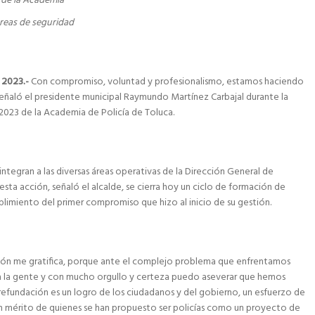
 de la Academia
areas de seguridad
 2023.-
Con compromiso, voluntad y profesionalismo, estamos haciendo
, señaló el presidente municipal Raymundo Martínez Carbajal durante la
2023 de la Academia de Policía de Toluca.
integran a las diversas áreas operativas de la Dirección General de
sta acción, señaló el alcalde, se cierra hoy un ciclo de formación de
imiento del primer compromiso que hizo al inicio de su gestión.
ción me gratifica, porque ante el complejo problema que enfrentamos
 la gente y con mucho orgullo y certeza puedo aseverar que hemos
 refundación es un logro de los ciudadanos y del gobierno, un esfuerzo de
 un mérito de quienes se han propuesto ser policías como un proyecto de