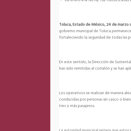
De enero a la fecha, 762 motocicletas a
Toluca, Estado de México, 24 de marzo 
gobierno municipal de Toluca permanecer
fortaleciendo la seguridad de todas las pe
En este sentido, la Dirección de Sustenta
han sido remitidas al corralón y se han ap
Los operativos se realizan de manera alea
conducidas por personas sin casco o bien
tres o más pasajeros.
La autoridad municipal reitera que estos