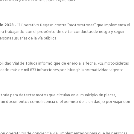
l corralón y mil 873 infracciones aplicadas
de 2023.-
El Operativo Pegaso contra “motorratones” que implementa el
á trabajando con el propósito de evitar conductas de riesgo y seguir
rsonas usuarias de la vía pública.
bilidad Vial de Toluca informó que de enero a la fecha, 762 motocicletas
licado más de mil 873 infracciones por infringir la normatividad vigente.
toria para detectar motos que circulan en el municipio sin placas,
 sin documentos como licencia o el permiso de la unidad, o por viajar con
 son operativos de conciencia vial, implementados para que las personas