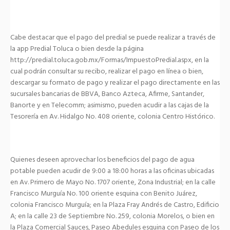
Cabe destacar que el pago del predial se puede realizar a través de
la app Predial Toluca o bien desde la página
http://predial.toluca.gob.mx/Formas/ImpuestoPredial.aspx, en la
cual podrán consultar su recibo, realizar el pago en línea o bien,
descargar su formato de pago y realizar el pago directamente en las
sucursales bancarias de BBVA, Banco Azteca, Afirme, Santander,
Banorte y en Telecomm; asimismo, pueden acudir a las cajas de la
Tesorería en Av. Hidalgo No. 408 oriente, colonia Centro Histórico.
Quienes deseen aprovechar los beneficios del pago de agua
potable pueden acudir de 9:00 a 18:00 horas a las oficinas ubicadas
en Av. Primero de Mayo No. 1707 oriente, Zona Industrial; en la calle
Francisco Murguía No. 100 oriente esquina con Benito Juárez,
colonia Francisco Murguía; en la Plaza Fray Andrés de Castro, Edificio
A; en la calle 23 de Septiembre No. 259, colonia Morelos, o bien en
la Plaza Comercial Sauces, Paseo Abedules esquina con Paseo de los