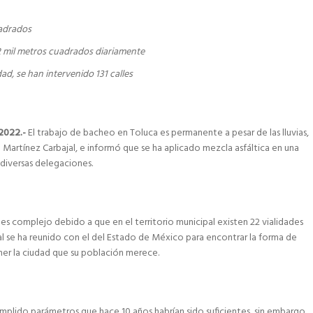
uadrados
 mil metros cuadrados diariamente
ad, se han intervenido 131 calles
 2022.-
El trabajo de bacheo en Toluca es permanente a pesar de las lluvias,
Martínez Carbajal, e informó que se ha aplicado mezcla asfáltica en una
 diversas delegaciones.
es complejo debido a que en el territorio municipal existen 22 vialidades
al se ha reunido con el del Estado de México para encontrar la forma de
ner la ciudad que su población merece.
umplido parámetros que hace 10 años habrían sido suficientes, sin embargo,