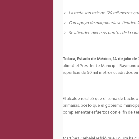
La meta son más de 120 mil metros c
Con apoyo de maquinaria se tienden 2
Se atienden diversos puntos de la ciud
Toluca, Estado de México, 14 de julio de
afirmó el Presidente Municipal Raymundo 
superficie de 50 mil metros cuadrados en
El alcalde resaltó que el tema de bacheo 
primarias, por lo que el gobierno municip
complementar esfuerzos con el fin de te
Martínez Carbajal refirió que Toluca ha c