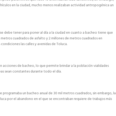
ehículos en la ciudad, mucho menos realizaban actividad antropogénica un
se debe tener para poner al día a la ciudad en cuanto a bacheo tiene que
50 metros cuadrados de asfalto y 2 millones de metros cuadrados en
condiciones las calles y avenidas de Toluca.
con acciones de bacheo, lo que permite brindar a la población vialidades
reas sean constantes durante todo el día.
 se programaba un bacheo anual de 30 mil metros cuadrados, sin embargo, la
oluca por el abandono en el que se encontraban requiere de trabajos más