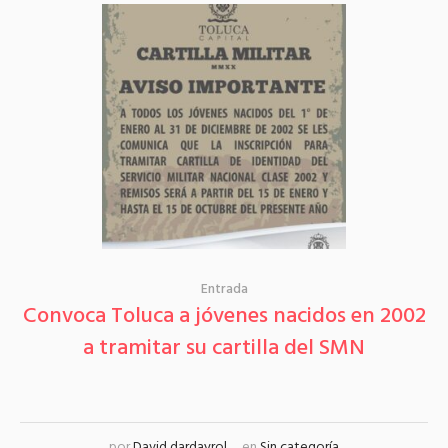
Entrada
Convoca Toluca a jóvenes nacidos en 2002
a tramitar su cartilla del SMN
por
David dardayrol
en
Sin categoría