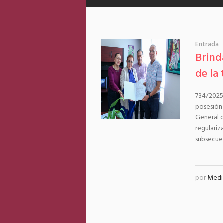
Entrada
Brind
de la 
734/2025
posesión 
General d
regulariz
subsecuen
por
Medi