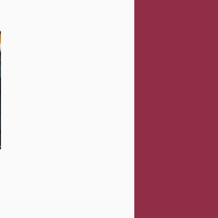
Sustituye Gobierno municipal líneas de
distribución de agua en Santa Cruz
Atzcapotzaltongo