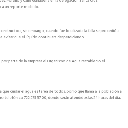
pez Portillo y calle Ganadería en la delegación Santa Cruz
a un reporte recibido.
onstructora, sin embargo, cuando fue localizada la falla se procedió a
de evitar que el líquido continuará desperdiciando.
 por parte de la empresa el Organismo de Agua restableció el
 que cuidar el agua es tarea de todos, por lo que llama a la población a
ro telefónico 722 275 57 00, donde serán atendidos las 24 horas del día.