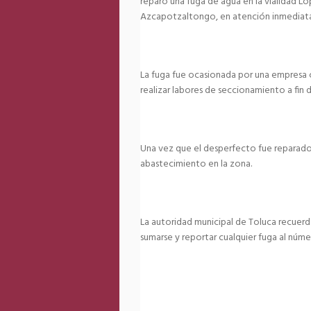
reparó una fuga de agua en la vialidad Ló
Azcapotzaltongo, en atención inmediata 
La fuga fue ocasionada por una empresa c
realizar labores de seccionamiento a fin 
Una vez que el desperfecto fue reparado
abastecimiento en la zona.
La autoridad municipal de Toluca recuerda
sumarse y reportar cualquier fuga al núme