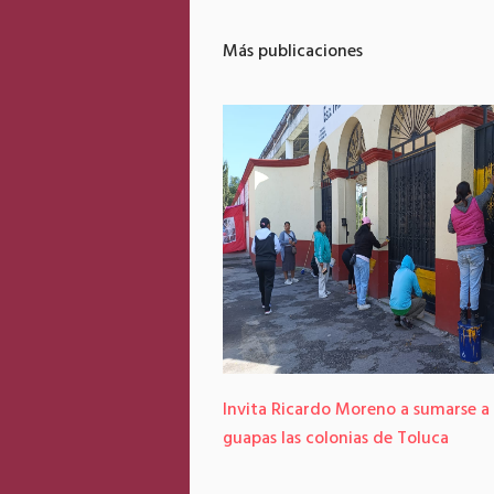
Más publicaciones
Invita Ricardo Moreno a sumarse a
guapas las colonias de Toluca