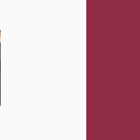
Sustituye Gobierno municipal líneas de
distribución de agua en Santa Cruz
Atzcapotzaltongo