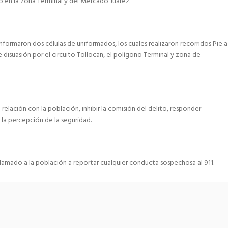
o en la zona Terminal y del Mercado Juárez.
formaron dos células de uniformados, los cuales realizaron recorridos Pie a
e disuasión por el circuito Tollocan, el polígono Terminal y zona de
a relación con la población, inhibir la comisión del delito, responder
la percepción de la seguridad.
llamado a la población a reportar cualquier conducta sospechosa al 911.