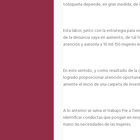
toluqueña depende, en gran medida, de qu
Esta labor, junto con la estrategia para v
de la denuncia vaya en aumento, de tal f
atención y asesoría a 10 mil 150 mujeres e
En este sentido, y como resultado de la c
logrado proporcionar atención oportuna y
amerite el inicio de una carpeta de inves
A lo anterior se suma el trabajo Pie a Tie
identificar conductas que pongan en riesg
mano las necesidades de las mujeres.