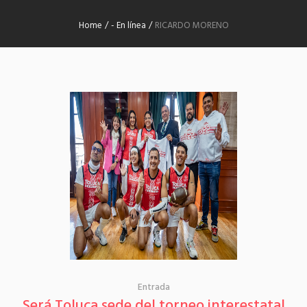
Home
/
- En línea
/
RICARDO MORENO
Entrada
Será Toluca sede del torneo interestatal