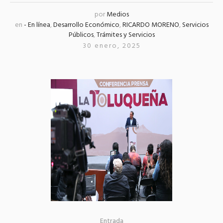
por
Medios
en
- En línea
,
Desarrollo Económico
,
RICARDO MORENO
,
Servicios
Públicos
,
Trámites y Servicios
30 enero, 2025
Entrada