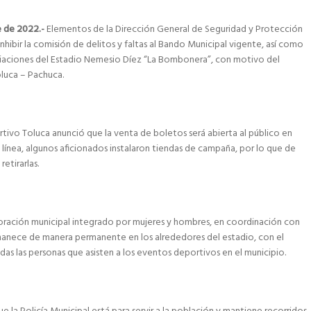
e de 2022.-
Elementos de la Dirección General de Seguridad y Protección
nhibir la comisión de delitos y faltas al Bando Municipal vigente, así como
ediaciones del Estadio Nemesio Díez “La Bombonera”, con motivo del
oluca – Pachuca.
rtivo Toluca anunció que la venta de boletos será abierta al público en
 línea, algunos aficionados instalaron tiendas de campaña, por lo que de
retirarlas.
poración municipal integrado por mujeres y hombres, en coordinación con
manece de manera permanente en los alrededores del estadio, con el
das las personas que asisten a los eventos deportivos en el municipio.