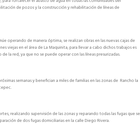
 para fortalecer el abasto de agua en todas las comunidades del
ilitación de pozos y la construcción y rehabilitación de líneas de
tinúe operando de manera óptima, se realizan obras en las nuevas cajas de
s viejas en el área de La Maquinita, para llevar a cabo dichos trabajos es
 de la red, ya que no se puede operar con las líneas presurizadas.
róximas semanas y benefician a miles de familias en las zonas de Rancho la
tepec.
tes, realizando supervisión de las zonas y reparando todas las fugas que se
paración de dos fugas domiciliarias en la calle Diego Rivera.