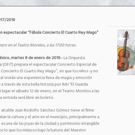
017/2019
con espectacular “Fábula Concierto El Cuarto Rey Mago”
ero en el Teatro Morelos, a las 17:00 horas.
éxico, martes 8 de enero de 2019.-
La Orquesta
a (OFiT) prepara el espectacular Concierto Especial de
 Concierto El Cuarto Rey Mago”, en que los niños -y no
tal vivirán una experiencia llena de magia y emoción
a través de esta bella historia por Arki “El Guarda
 lugar el sábado 12 de enero, en el Teatro Morelos a las
a entrada será libre sin boleto.
l alcalde Juan Rodolfo Sánchez Gómez tiene el firme
r la cultura y el arte en el municipio, principalmente a
 es una de las joyas de la ciudad y patrimonio intangible
or lo que los músicos bajo la batuta del Maestro