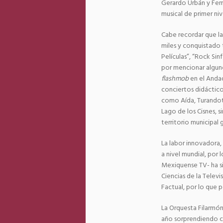
Gerardo Urbán y Fern
musical de primer niv
Cabe recordar que la
miles y conquistado 
Películas”, “Rock Si
por mencionar alguno
flashmob
en el Andad
conciertos didáctico
como Aída, Turandot
Lago de los Cisnes, s
territorio municipal 
La labor innovadora, 
a nivel mundial, por
Mexiquense TV- ha s
Ciencias de la Telev
Factual, por lo que 
La Orquesta Filarmón
año sorprendiendo c