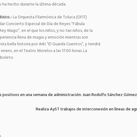
lo ha hecho durante la última década.
éxico.-
La Orquesta Filarmónica de Toluca (OFiT)
lar Concierto Especial de Día de Reyes “Fábula
ey Mago”, en el que los niños, y no tan niños, de la
xperiencia llena de magia y emoción mientras son
sta bella historia por Arki “El Guarda Cuentos”, y tendrá
 enero, en el Teatro Morelos a las 17:00 horas. La
n boleto.
s positivos en una semana de administración: Juan Rodolfo Sánchez Góme
Realiza AyST trabajos de interconexión en líneas de a
s