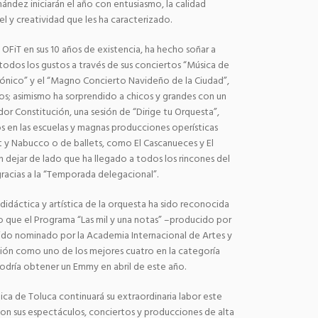
ández iniciarán el año con entusiasmo, la calidad
el y creatividad que les ha caracterizado.
 OFiT en sus 10 años de existencia, ha hecho soñar a
todos los gustos a través de sus conciertos “Música de
nfónico” y el “Magno Concierto Navideño de la Ciudad”,
s; asimismo ha sorprendido a chicos y grandes con un
or Constitución, una sesión de “Dirige tu Orquesta”,
s en las escuelas y magnas producciones operísticas
 y Nabucco o de ballets, como El Cascanueces y El
in dejar de lado que ha llegado a todos los rincones del
gracias a la “Temporada delegacional”.
didáctica y artística de la orquesta ha sido reconocida
 lo que el Programa “Las mil y una notas” –producido por
ido nominado por la Academia Internacional de Artes y
isión como uno de los mejores cuatro en la categoría
podría obtener un Emmy en abril de este año.
ica de Toluca continuará su extraordinaria labor este
on sus espectáculos, conciertos y producciones de alta