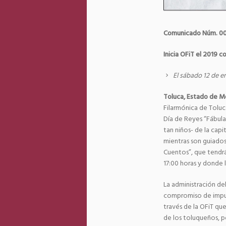
Comunicado Núm. 0
Inicia OFiT el 2019 
El sábado 12 de en
Toluca, Estado de M
Filarmónica de Toluc
Día de Reyes “Fábula
tan niños- de la capi
mientras son guiados 
Cuentos”, que tendrá
17:00 horas y donde l
La administración de
compromiso de impulsa
través de la OFiT que
de los toluqueños, p