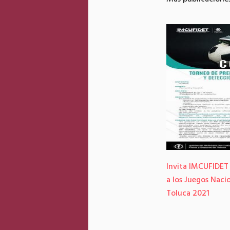
a Toluca vacunar más del 90% de adultos
Invita IMCUFIDET
res al cierre del quinto día de vacunación.
a los Juegos Naci
Toluca 2021