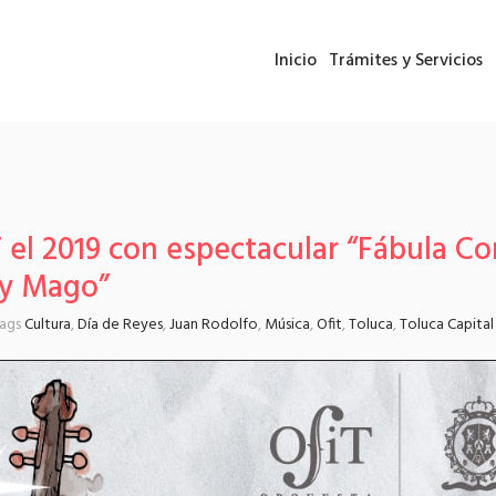
Inicio
Trámites y Servicios
T el 2019 con espectacular “Fábula Co
ey Mago”
tags
Cultura
,
Día de Reyes
,
Juan Rodolfo
,
Música
,
Ofit
,
Toluca
,
Toluca Capital