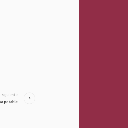
z
siguiente
gua potable