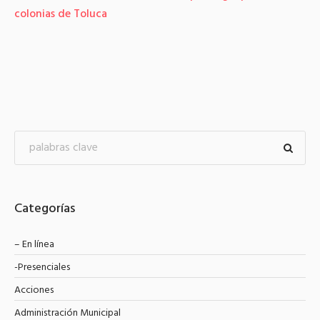
e Toluca
mercado Avi
Categorías
– En línea
-Presenciales
Acciones
Administración Municipal