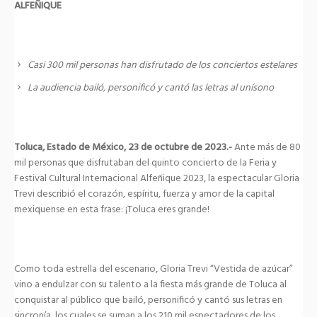
ALFEÑIQUE
Casi 300 mil personas han disfrutado de los conciertos estelares
La audiencia bailó, personificó y cantó las letras al unísono
Toluca, Estado de México, 23 de octubre de 2023.-
Ante más de 80
mil personas que disfrutaban del quinto concierto de la Feria y
Festival Cultural Internacional Alfeñique 2023, la espectacular Gloria
Trevi describió el corazón, espíritu, fuerza y amor de la capital
mexiquense en esta frase: ¡Toluca eres grande!
Como toda estrella del escenario, Gloria Trevi “Vestida de azúcar”
vino a endulzar con su talento a la fiesta más grande de Toluca al
conquistar al público que bailó, personificó y cantó sus letras en
sincronía, los cuales se suman a los 210 mil espectadores de los