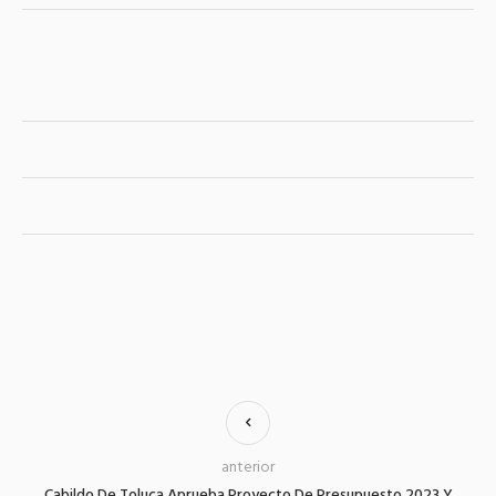
anterior
Cabildo De Toluca Aprueba Proyecto De Presupuesto 2023 Y