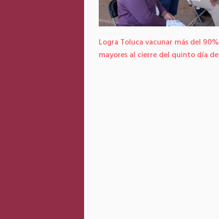
Logra Toluca vacunar más del 90%
mayores al cierre del quinto día d