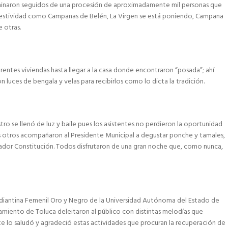
inaron seguidos de una procesión de aproximadamente mil personas que
festividad como Campanas de Belén, La Virgen se está poniendo, Campana
 otras.
rentes viviendas hasta llegar a la casa donde encontraron “posada”; ahí
n luces de bengala y velas para recibirlos como lo dicta la tradición.
o se llenó de luz y baile pues los asistentes no perdieron la oportunidad
as otros acompañaron al Presidente Municipal a degustar ponche y tamales,
dador Constitución. Todos disfrutaron de una gran noche que, como nunca,
studiantina Femenil Oro y Negro de la Universidad Autónoma del Estado de
amiento de Toluca deleitaron al público con distintas melodías que
te lo saludó y agradeció estas actividades que procuran la recuperación de