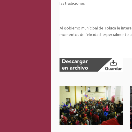
las tradiciones.
Al gobierno municipal de Toluca le inter
momentos de felicidad, especialmente a l