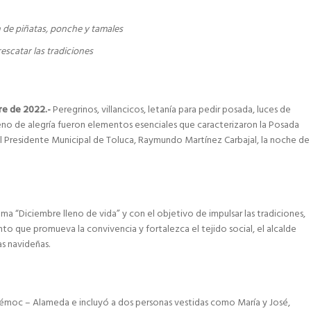
 de piñatas, ponche y tamales
escatar las tradiciones
bre de 2022.-
Peregrinos, villancicos, letanía para pedir posada, luces de
leno de alegría fueron elementos esenciales que caracterizaron la Posada
l Presidente Municipal de Toluca, Raymundo Martínez Carbajal, la noche de
a “Diciembre lleno de vida” y con el objetivo de impulsar las tradiciones,
 que promueva la convivencia y fortalezca el tejido social, el alcalde
as navideñas.
témoc – Alameda e incluyó a dos personas vestidas como María y José,