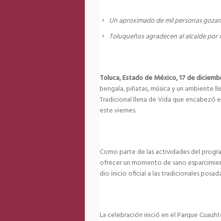
Un aproximado de mil personas gozan
Toluqueños agradecen al alcalde por r
Toluca, Estado de México, 17 de diciem
bengala, piñatas, música y un ambiente l
Tradicional llena de Vida que encabezó e
este viernes.
Como parte de las actividades del program
ofrecer un momento de sano esparcimiento
dio inicio oficial a las tradicionales posad
La celebración inició en el Parque Cuauh