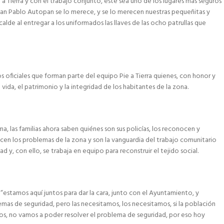
 a Tierra y con el trabajo conjunto, este sea uno de los lugares más seguros
an Pablo Autopan se lo merece, y se lo merecen nuestras pequeñitas y
calde al entregar a los uniformados las llaves de las ocho patrullas que
s oficiales que forman parte del equipo Pie a Tierra quienes, con honor y
vida, el patrimonio y la integridad de los habitantes de la zona.
a, las familias ahora saben quiénes son sus policías, los reconocen y
cen los problemas de la zona y son la vanguardia del trabajo comunitario
ad y, con ello, se trabaja en equipo para reconstruir el tejido social.
 “estamos aquí juntos para dar la cara, junto con el Ayuntamiento, y
emas de seguridad, pero las necesitamos, los necesitamos, si la población
os, no vamos a poder resolver el problema de seguridad, por eso hoy