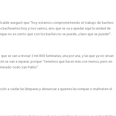
l alcalde aseguró que “hoy estamos comprometiendo el trabajo de bacheo
s bacheamos hoy y nos vamos, sino que se va a quedar aquí la unidad de
que no es cierto que con los baches no se puede, ¡claro que se puede!”.
ue se van a revisar 3 mil 800 luminarias, una por una, y las que ya no sirvan
ración se van a reparar, porque “tenemos que hacer más con menos, pero en
luminado todo San Pablo”.
ción a cuidar las lámparas y denunciar a quienes las rompan o maltraten el