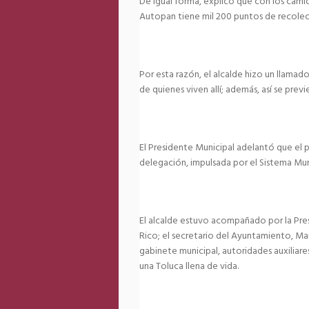
De igual forma, explicó que con los camio
Autopan tiene mil 200 puntos de recolecc
Por esta razón, el alcalde hizo un llamado
de quienes viven allí; además, así se prev
El Presidente Municipal adelantó que el 
delegación, impulsada por el Sistema Muni
El alcalde estuvo acompañado por la Pres
Rico; el secretario del Ayuntamiento, Ma
gabinete municipal, autoridades auxiliar
una Toluca llena de vida.