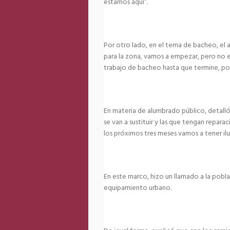
estamos aquí”.
Por otro lado, en el tema de bacheo, e
para la zona, vamos a empezar, pero no e
trabajo de bacheo hasta que termine, por
En materia de alumbrado público, detalló q
se van a sustituir y las que tengan repa
los próximos tres meses vamos a tener i
En este marco, hizo un llamado a la pobla
equipamiento urbano.