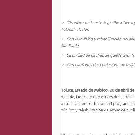
“Pronto, con la estrategia Pie a Tierra
Toluca”: alcalde
Con la revisión y rehabilitación del 
San Pablo
La unidad de bacheo se quedará en la 
Con camiones de recolección de resid
Toluca, Estado de México, 26 de abril d
de vida, luego de que el Presidente Mun
patrullas, la presentación del programa P
público y rehabilitación de espacios públi