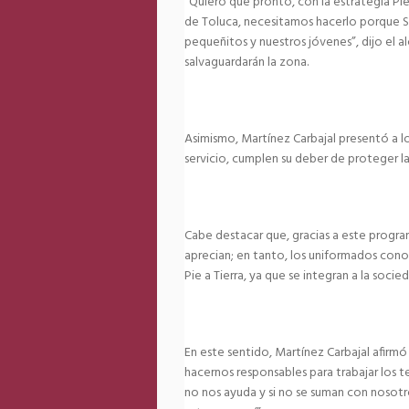
“Quiero que pronto, con la estrategia Pie
de Toluca, necesitamos hacerlo porque S
pequeñitos y nuestros jóvenes”, dijo el al
salvaguardarán la zona.
Asimismo, Martínez Carbajal presentó a lo
servicio, cumplen su deber de proteger la 
Cabe destacar que, gracias a este program
aprecian; en tanto, los uniformados cono
Pie a Tierra, ya que se integran a la socied
En este sentido, Martínez Carbajal afirmó
hacernos responsables para trabajar los t
no nos ayuda y si no se suman con nosotr