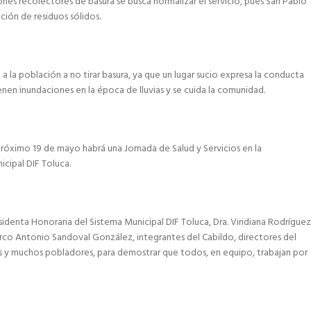
nes recolectores de basura se busca normalizar el servicio, pues San Pablo
ión de residuos sólidos.
 a la población a no tirar basura, ya que un lugar sucio expresa la conducta
ienen inundaciones en la época de lluvias y se cuida la comunidad.
próximo 19 de mayo habrá una Jornada de Salud y Servicios en la
cipal DIF Toluca.
identa Honoraria del Sistema Municipal DIF Toluca, Dra. Viridiana Rodríguez
rco Antonio Sandoval González, integrantes del Cabildo, directores del
es y muchos pobladores, para demostrar que todos, en equipo, trabajan por