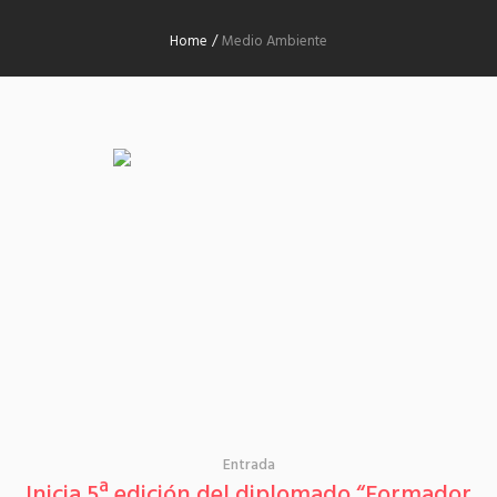
Home
/
Medio Ambiente
Entrada
Inicia 5ª edición del diplomado “Formador